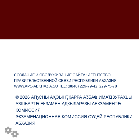
СОЗДАНИЕ И ОБСЛУЖИВАНИЕ САЙТА : АГЕНТСТВО
ПРАВИТЕЛЬСТВЕННОЙ СВЯЗИ РЕСПУБЛИКИ АБХАЗИЯ
WWW.APS-ABKHAZIA.SU TEL: (8840) 229-79-42, 229-75-78
© 2026 АҦСНЫ АҲӘЫНҬҚАРРА АӠБАҨ ИМАҴЗУРАХЬЫ
АЗШЬАРТӘ ЕКЗАМЕН АДКЫЛАРАЗЫ АЕКЗАМЕНТӘ
КОМИССИЯ
ЭКЗАМЕНАЦИОННАЯ КОМИССИЯ СУДЕЙ РЕСПУБЛИКИ
АБХАЗИЯ