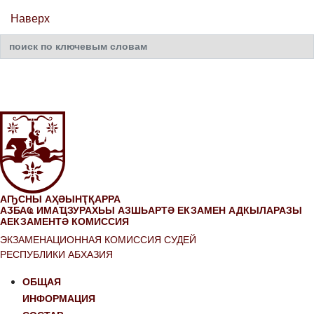
Наверх
Искать...
АҦСНЫ АҲӘЫНҬҚАРРА
АӠБАҨ ИМАҴЗУРАХЬЫ АЗШЬАРТӘ ЕКЗАМЕН АДКЫЛАРАЗЫ
АЕКЗАМЕНТӘ КОМИССИЯ
ЭКЗАМЕНАЦИОННАЯ КОМИССИЯ СУДЕЙ
РЕСПУБЛИКИ АБХАЗИЯ
ОБЩАЯ
ИНФОРМАЦИЯ