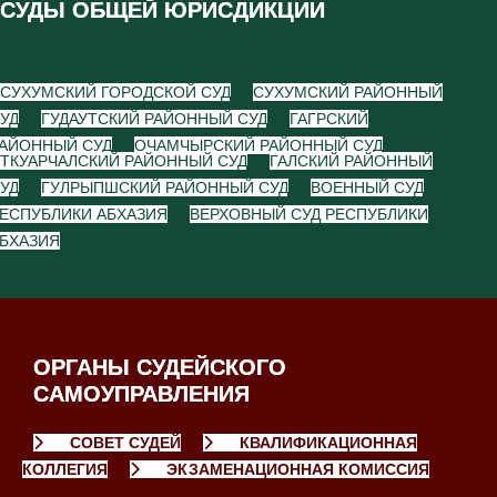
СУДЫ ОБЩЕЙ ЮРИСДИКЦИИ
СУХУМСКИЙ ГОРОДСКОЙ СУД
СУХУМСКИЙ РАЙОННЫЙ
УД
ГУДАУТСКИЙ РАЙОННЫЙ СУД
ГАГРСКИЙ
АЙОННЫЙ СУД
ОЧАМЧЫРСКИЙ РАЙОННЫЙ СУД
ТКУАРЧАЛСКИЙ РАЙОННЫЙ СУД
ГАЛСКИЙ РАЙОННЫЙ
УД
ГУЛРЫПШСКИЙ РАЙОННЫЙ СУД
ВОЕННЫЙ СУД
ЕСПУБЛИКИ АБХАЗИЯ
ВЕРХОВНЫЙ СУД РЕСПУБЛИКИ
БХАЗИЯ
ОРГАНЫ СУДЕЙСКОГО
САМОУПРАВЛЕНИЯ
СОВЕТ СУДЕЙ
КВАЛИФИКАЦИОННАЯ
КОЛЛЕГИЯ
ЭКЗАМЕНАЦИОННАЯ КОМИССИЯ