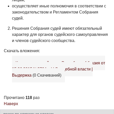
осуществляет иные полномочия в соответствии с
законодательством и Регламентом Собрания
судей.
Решения Собрания судей имеют обязательный
характер для органов судейского самоуправления
и членов судейского сообщества.
Скачать вложения:
Конституционный закон Республики Абхазия от
15.06.2015 N 3784-с-V О судебной власти |
Выдержка
(0 Скачиваний)
Прочитано
118
раз
Наверх
Искать...