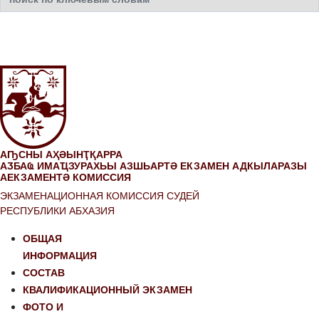
АҦСНЫ АҲӘЫНҬҚАРРА
АӠБАҨ ИМАҴЗУРАХЬЫ АЗШЬАРТӘ ЕКЗАМЕН АДКЫЛАРАЗЫ
АЕКЗАМЕНТӘ КОМИССИЯ
ЭКЗАМЕНАЦИОННАЯ КОМИССИЯ СУДЕЙ
РЕСПУБЛИКИ АБХАЗИЯ
ОБЩАЯ
ИНФОРМАЦИЯ
СОСТАВ
КВАЛИФИКАЦИОННЫЙ ЭКЗАМЕН
ФОТО И