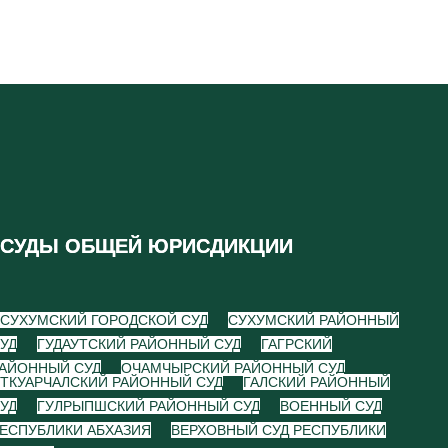
СУДЫ ОБЩЕЙ ЮРИСДИКЦИИ
СУХУМСКИЙ ГОРОДСКОЙ СУД
СУХУМСКИЙ РАЙОННЫЙ
УД
ГУДАУТСКИЙ РАЙОННЫЙ СУД
ГАГРСКИЙ
АЙОННЫЙ СУД
ОЧАМЧЫРСКИЙ РАЙОННЫЙ СУД
ТКУАРЧАЛСКИЙ РАЙОННЫЙ СУД
ГАЛСКИЙ РАЙОННЫЙ
УД
ГУЛРЫПШСКИЙ РАЙОННЫЙ СУД
ВОЕННЫЙ СУД
ЕСПУБЛИКИ АБХАЗИЯ
ВЕРХОВНЫЙ СУД РЕСПУБЛИКИ