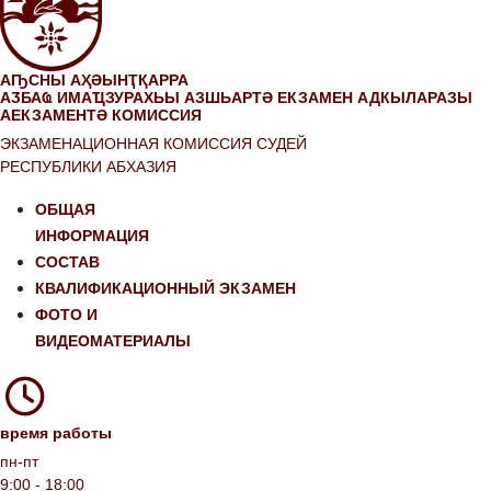
АҦСНЫ АҲӘЫНҬҚАРРА
АӠБАҨ ИМАҴЗУРАХЬЫ АЗШЬАРТӘ ЕКЗАМЕН АДКЫЛАРАЗЫ
АЕКЗАМЕНТӘ КОМИССИЯ
ЭКЗАМЕНАЦИОННАЯ КОМИССИЯ СУДЕЙ
РЕСПУБЛИКИ АБХАЗИЯ
ОБЩАЯ
ИНФОРМАЦИЯ
СОСТАВ
КВАЛИФИКАЦИОННЫЙ ЭКЗАМЕН
ФОТО И
ВИДЕОМАТЕРИАЛЫ
время работы
пн-пт
9:00 - 18:00