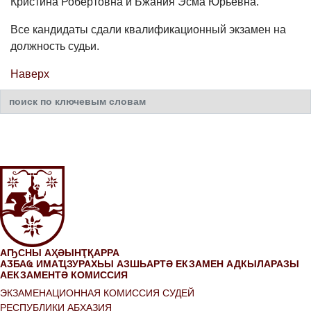
Кристина Робертовна и Бжания Эсма Юрьевна.
Все кандидаты сдали квалификационный экзамен на
должность судьи.
Наверх
Искать...
АҦСНЫ АҲӘЫНҬҚАРРА
АӠБАҨ ИМАҴЗУРАХЬЫ АЗШЬАРТӘ ЕКЗАМЕН АДКЫЛАРАЗЫ
АЕКЗАМЕНТӘ КОМИССИЯ
ЭКЗАМЕНАЦИОННАЯ КОМИССИЯ СУДЕЙ
РЕСПУБЛИКИ АБХАЗИЯ