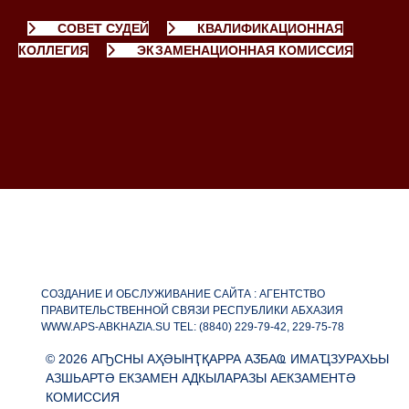
СОВЕТ СУДЕЙ
КВАЛИФИКАЦИОННАЯ
КОЛЛЕГИЯ
ЭКЗАМЕНАЦИОННАЯ КОМИССИЯ
СОЗДАНИЕ И ОБСЛУЖИВАНИЕ САЙТА : АГЕНТСТВО
ПРАВИТЕЛЬСТВЕННОЙ СВЯЗИ РЕСПУБЛИКИ АБХАЗИЯ
WWW.APS-ABKHAZIA.SU TEL: (8840) 229-79-42, 229-75-78
© 2026 АҦСНЫ АҲӘЫНҬҚАРРА АӠБАҨ ИМАҴЗУРАХЬЫ
АЗШЬАРТӘ ЕКЗАМЕН АДКЫЛАРАЗЫ АЕКЗАМЕНТӘ
КОМИССИЯ